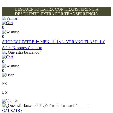
DESCUENTO EXTRA CON TRANSFERENCIA
DESCUENTO EXTRA POR TRANSFERENCIA
0
0
SHOP
ECUESTRE 🐎
MEN 🙋🏽‍♂️
sale
VERANO FLASH ☀️⚡️
Sobre Nosotros
Contacto
0
0
ES
EN
CALZADO