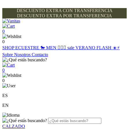
DESCUENTO EXTRA CON TRANSFERENCIA
DESCUENTO EXTRA POR TRANSFERENCIA
0
0
SHOP
ECUESTRE 🐎
MEN 🙋🏽‍♂️
sale
VERANO FLASH ☀️⚡️
Sobre Nosotros
Contacto
0
0
ES
EN
CALZADO