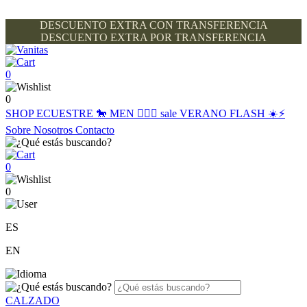
DESCUENTO EXTRA CON TRANSFERENCIA
DESCUENTO EXTRA POR TRANSFERENCIA
0
0
SHOP
ECUESTRE 🐎
MEN 🙋🏽‍♂️
sale
VERANO FLASH ☀️⚡️
Sobre Nosotros
Contacto
0
0
ES
EN
CALZADO