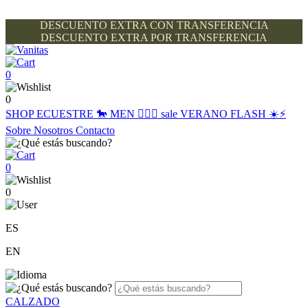
DESCUENTO EXTRA CON TRANSFERENCIA
DESCUENTO EXTRA POR TRANSFERENCIA
0
0
SHOP
ECUESTRE 🐎
MEN 🙋🏽‍♂️
sale
VERANO FLASH ☀️⚡️
Sobre Nosotros
Contacto
0
0
ES
EN
CALZADO