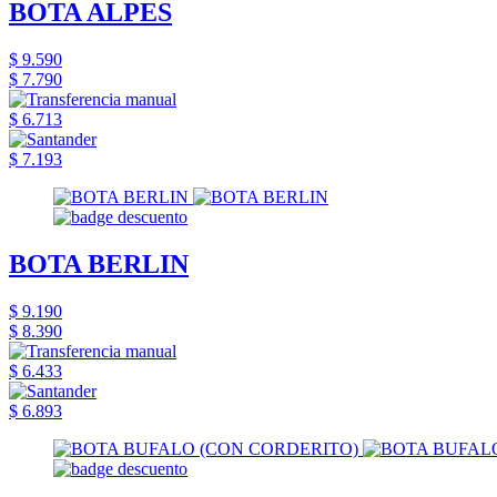
BOTA ALPES
$ 9.590
$ 7.790
$ 6.713
$ 7.193
BOTA BERLIN
$ 9.190
$ 8.390
$ 6.433
$ 6.893