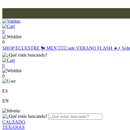
0
0
SHOP
ECUESTRE 🐎
MEN 🙋🏽‍♂️
sale
VERANO FLASH ☀️⚡️
Sob
0
0
ES
EN
CALZADO
TEXANAS