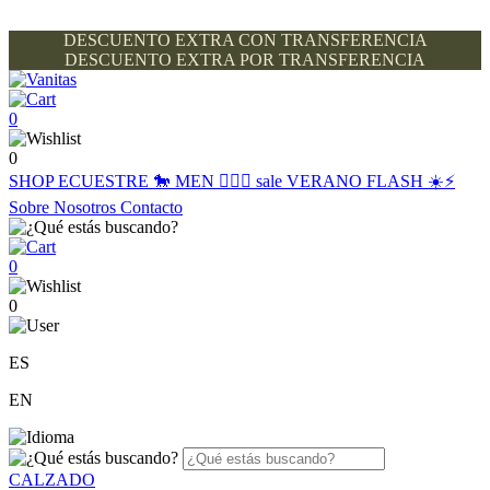
DESCUENTO EXTRA CON TRANSFERENCIA
DESCUENTO EXTRA POR TRANSFERENCIA
0
0
SHOP
ECUESTRE 🐎
MEN 🙋🏽‍♂️
sale
VERANO FLASH ☀️⚡️
Sobre Nosotros
Contacto
0
0
ES
EN
CALZADO