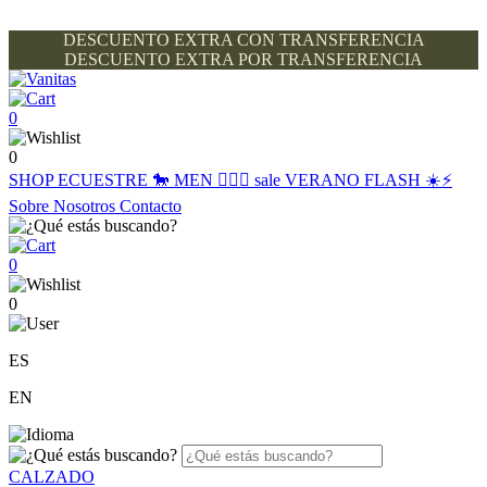
DESCUENTO EXTRA CON TRANSFERENCIA
DESCUENTO EXTRA POR TRANSFERENCIA
0
0
SHOP
ECUESTRE 🐎
MEN 🙋🏽‍♂️
sale
VERANO FLASH ☀️⚡️
Sobre Nosotros
Contacto
0
0
ES
EN
CALZADO