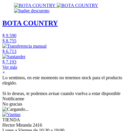
BOTA COUNTRY
$ 9.590
$ 8.755
$ 6.713
$ 7.193
Ver más
×
Lo sentimos, en este momento no tenemos stock para el producto
elegido.
Si lo deseas, te podemos avisar cuando vuelva a estar disponible
Notificarme
No gracias
TIENDA
Hector Miranda 2416
Lunes a Viernes de 10:30 a 19:00