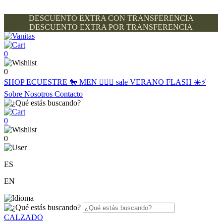
DESCUENTO EXTRA CON TRANSFERENCIA
DESCUENTO EXTRA POR TRANSFERENCIA
0
0
SHOP
ECUESTRE 🐎
MEN 🙋🏽‍♂️
sale
VERANO FLASH ☀️⚡️
Sobre Nosotros
Contacto
0
0
ES
EN
CALZADO