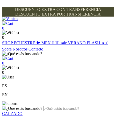
DESCUENTO EXTRA CON TRANSFERENCIA
DESCUENTO EXTRA POR TRANSFERENCIA
0
0
SHOP
ECUESTRE 🐎
MEN 🙋🏽‍♂️
sale
VERANO FLASH ☀️⚡️
Sobre Nosotros
Contacto
0
0
ES
EN
CALZADO