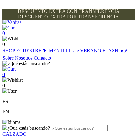
DESCUENTO EXTRA CON TRANSFERENCIA
DESCUENTO EXTRA POR TRANSFERENCIA
0
0
SHOP
ECUESTRE 🐎
MEN 🙋🏽‍♂️
sale
VERANO FLASH ☀️⚡️
Sobre Nosotros
Contacto
0
0
ES
EN
CALZADO