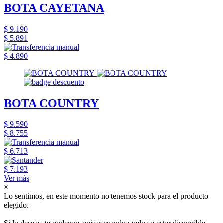
BOTA CAYETANA
$ 9.190
$ 5.891
$ 4.890
BOTA COUNTRY
$ 9.590
$ 8.755
$ 6.713
$ 7.193
Ver más
×
Lo sentimos, en este momento no tenemos stock para el producto
elegido.
Si lo deseas, te podemos avisar cuando vuelva a estar disponible