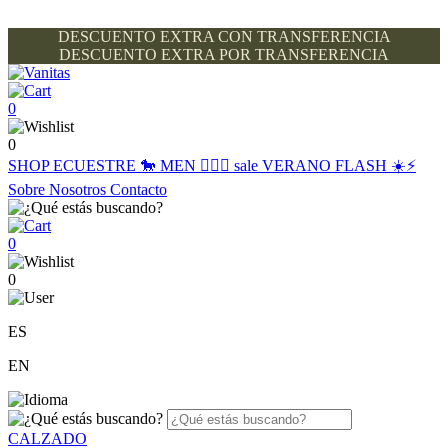
DESCUENTO EXTRA CON TRANSFERENCIA
DESCUENTO EXTRA POR TRANSFERENCIA
0
0
SHOP
ECUESTRE 🐎
MEN 🙋🏽‍♂️
sale
VERANO FLASH ☀️⚡️
Sobre Nosotros
Contacto
0
0
ES
EN
CALZADO