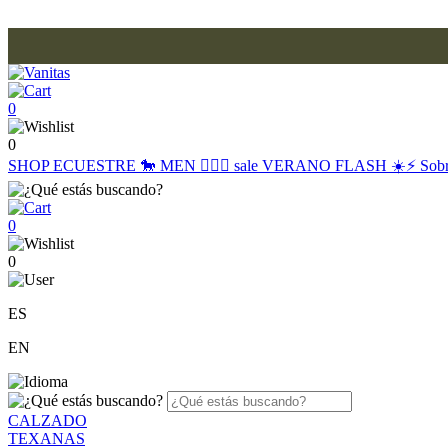
0
0
SHOP
ECUESTRE 🐎
MEN 🙋🏽‍♂️
sale
VERANO FLASH ☀️⚡️
Sob
0
0
ES
EN
CALZADO
TEXANAS