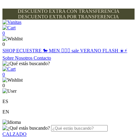
DESCUENTO EXTRA CON TRANSFERENCIA
DESCUENTO EXTRA POR TRANSFERENCIA
0
0
SHOP
ECUESTRE 🐎
MEN 🙋🏽‍♂️
sale
VERANO FLASH ☀️⚡️
Sobre Nosotros
Contacto
0
0
ES
EN
CALZADO