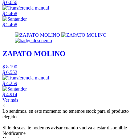
$ 6.656
$ 5.468
$ 5.468
ZAPATO MOLINO
$ 8.190
$ 6.552
$ 4.259
$ 4.914
Ver más
×
Lo sentimos, en este momento no tenemos stock para el producto
elegido.
Si lo deseas, te podemos avisar cuando vuelva a estar disponible
Notificarme