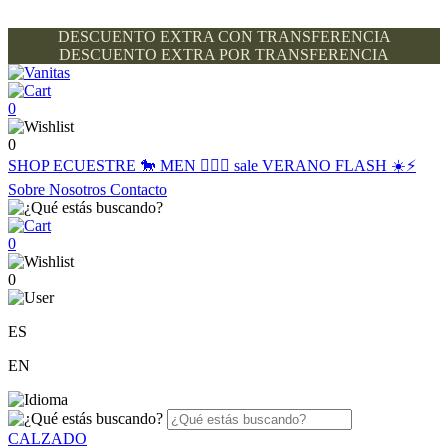
DESCUENTO EXTRA CON TRANSFERENCIA
DESCUENTO EXTRA POR TRANSFERENCIA
0
0
SHOP
ECUESTRE 🐎
MEN 🙋🏽‍♂️
sale
VERANO FLASH ☀️⚡️
Sobre Nosotros
Contacto
0
0
ES
EN
CALZADO