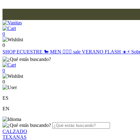
0
0
SHOP
ECUESTRE 🐎
MEN 🙋🏽‍♂️
sale
VERANO FLASH ☀️⚡️
Sob
0
0
ES
EN
CALZADO
TEXANAS