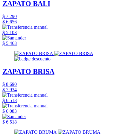
ZAPATO BALI
$ 7.290
$ 6.656
$ 5.103
$ 5.468
ZAPATO BRISA
$ 8.690
$ 7.934
$ 6.518
$ 6.083
$ 6.518