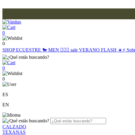
0
0
SHOP
ECUESTRE 🐎
MEN 🙋🏽‍♂️
sale
VERANO FLASH ☀️⚡️
Sob
0
0
ES
EN
CALZADO
TEXANAS