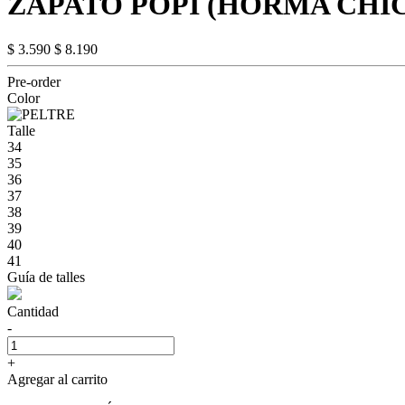
ZAPATO POPI (HORMA CHI
$ 3.590
$ 8.190
Pre-order
Color
Talle
34
35
36
37
38
39
40
41
Guía de talles
Cantidad
-
+
Agregar al carrito