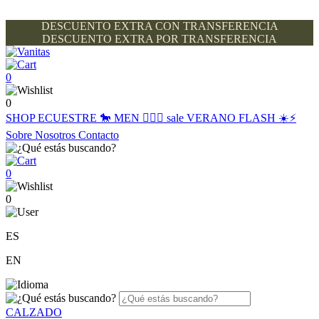
DESCUENTO EXTRA CON TRANSFERENCIA
DESCUENTO EXTRA POR TRANSFERENCIA
0
0
SHOP
ECUESTRE 🐎
MEN 🙋🏽‍♂️
sale
VERANO FLASH ☀️⚡️
Sobre Nosotros
Contacto
0
0
ES
EN
CALZADO