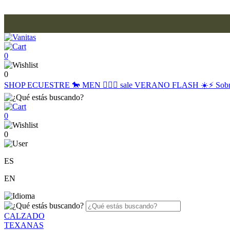
0
0
SHOP
ECUESTRE 🐎
MEN 🙋🏽‍♂️
sale
VERANO FLASH ☀️⚡️
Sob
0
0
ES
EN
CALZADO
TEXANAS