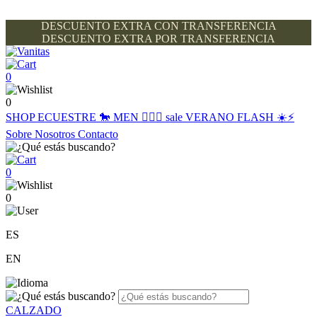
DESCUENTO EXTRA CON TRANSFERENCIA
DESCUENTO EXTRA POR TRANSFERENCIA
0
0
SHOP
ECUESTRE 🐎
MEN 🙋🏽‍♂️
sale
VERANO FLASH ☀️⚡️
Sobre Nosotros
Contacto
0
0
ES
EN
CALZADO