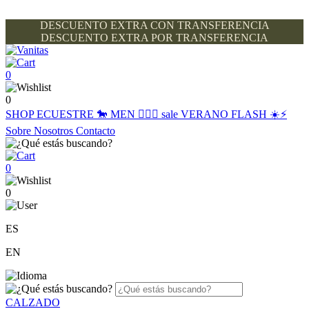
DESCUENTO EXTRA CON TRANSFERENCIA
DESCUENTO EXTRA POR TRANSFERENCIA
0
0
SHOP
ECUESTRE 🐎
MEN 🙋🏽‍♂️
sale
VERANO FLASH ☀️⚡️
Sobre Nosotros
Contacto
0
0
ES
EN
CALZADO