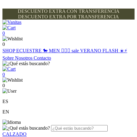
DESCUENTO EXTRA CON TRANSFERENCIA
DESCUENTO EXTRA POR TRANSFERENCIA
0
0
SHOP
ECUESTRE 🐎
MEN 🙋🏽‍♂️
sale
VERANO FLASH ☀️⚡️
Sobre Nosotros
Contacto
0
0
ES
EN
CALZADO