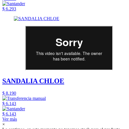
$ 6.293
SANDALIA CHLOE
$ 8.190
$ 6.143
$ 6.143
Ver más
×