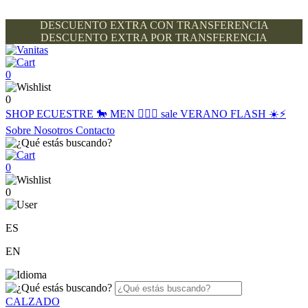
DESCUENTO EXTRA CON TRANSFERENCIA
DESCUENTO EXTRA POR TRANSFERENCIA
0
0
SHOP
ECUESTRE 🐎
MEN 🙋🏽‍♂️
sale
VERANO FLASH ☀️⚡️
Sobre Nosotros
Contacto
0
0
ES
EN
CALZADO