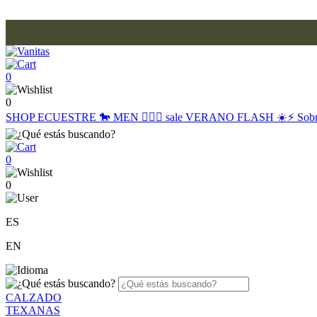
0
0
SHOP
ECUESTRE 🐎
MEN 🙋🏽‍♂️
sale
VERANO FLASH ☀️⚡️
Sob
0
0
ES
EN
CALZADO
TEXANAS