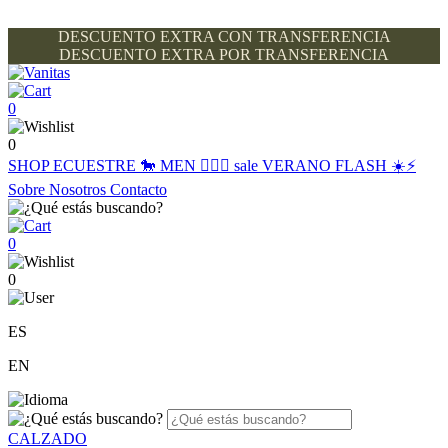
DESCUENTO EXTRA CON TRANSFERENCIA
DESCUENTO EXTRA POR TRANSFERENCIA
0
0
SHOP
ECUESTRE 🐎
MEN 🙋🏽‍♂️
sale
VERANO FLASH ☀️⚡️
Sobre Nosotros
Contacto
0
0
ES
EN
CALZADO