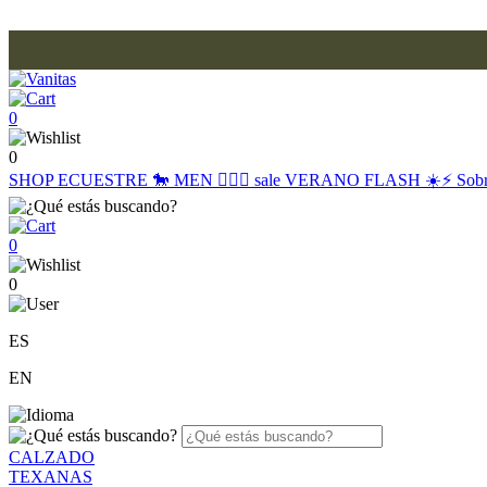
0
0
SHOP
ECUESTRE 🐎
MEN 🙋🏽‍♂️
sale
VERANO FLASH ☀️⚡️
Sob
0
0
ES
EN
CALZADO
TEXANAS