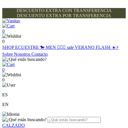
DESCUENTO EXTRA CON TRANSFERENCIA
DESCUENTO EXTRA POR TRANSFERENCIA
0
0
SHOP
ECUESTRE 🐎
MEN 🙋🏽‍♂️
sale
VERANO FLASH ☀️⚡️
Sobre Nosotros
Contacto
0
0
ES
EN
CALZADO