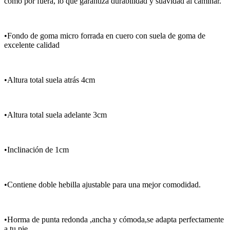
como por fuera, lo que garantiza durabilidad y suavidad al caminar.
•Fondo de goma micro forrada en cuero con suela de goma de
excelente calidad
•Altura total suela atrás 4cm
•Altura total suela adelante 3cm
•Inclinación de 1cm
•Contiene doble hebilla ajustable para una mejor comodidad.
•Horma de punta redonda ,ancha y cómoda,se adapta perfectamente
a tu pie.