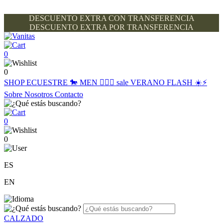
DESCUENTO EXTRA CON TRANSFERENCIA
DESCUENTO EXTRA POR TRANSFERENCIA
0
0
SHOP
ECUESTRE 🐎
MEN 🙋🏽‍♂️
sale
VERANO FLASH ☀️⚡️
Sobre Nosotros
Contacto
0
0
ES
EN
CALZADO