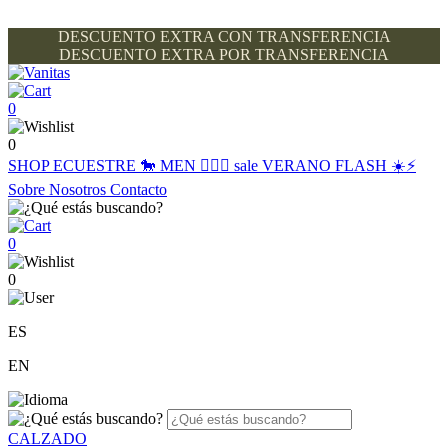
DESCUENTO EXTRA CON TRANSFERENCIA
DESCUENTO EXTRA POR TRANSFERENCIA
0
0
SHOP
ECUESTRE 🐎
MEN 🙋🏽‍♂️
sale
VERANO FLASH ☀️⚡️
Sobre Nosotros
Contacto
0
0
ES
EN
CALZADO