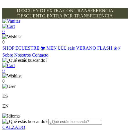
DESCUENTO EXTRA CON TRANSFERENCIA
DESCUENTO EXTRA POR TRANSFERENCIA
0
0
SHOP
ECUESTRE 🐎
MEN 🙋🏽‍♂️
sale
VERANO FLASH ☀️⚡️
Sobre Nosotros
Contacto
0
0
ES
EN
CALZADO