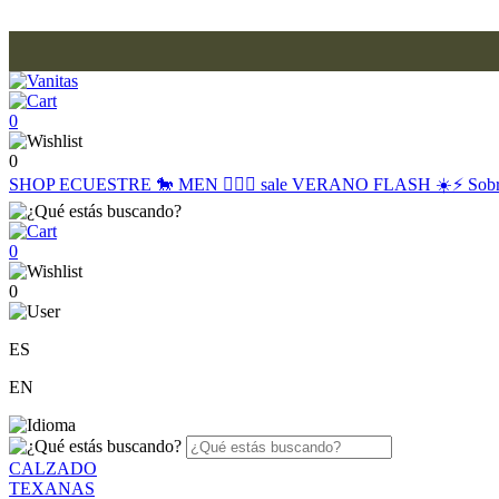
0
0
SHOP
ECUESTRE 🐎
MEN 🙋🏽‍♂️
sale
VERANO FLASH ☀️⚡️
Sob
0
0
ES
EN
CALZADO
TEXANAS