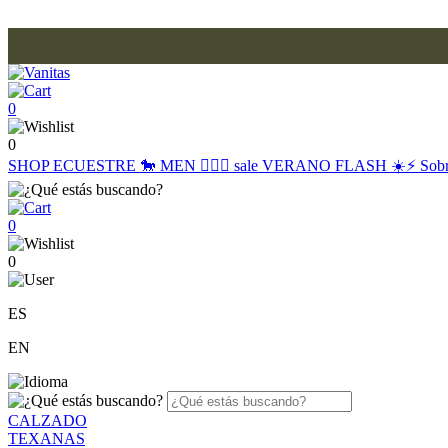
0
0
SHOP
ECUESTRE 🐎
MEN 🙋🏽‍♂️
sale
VERANO FLASH ☀️⚡️
Sob
0
0
ES
EN
CALZADO
TEXANAS