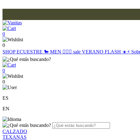
0
0
SHOP
ECUESTRE 🐎
MEN 🙋🏽‍♂️
sale
VERANO FLASH ☀️⚡️
Sob
0
0
ES
EN
CALZADO
TEXANAS