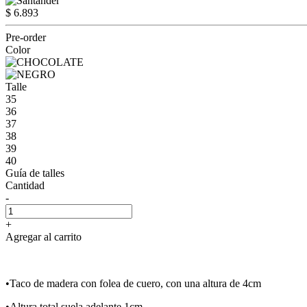
$ 6.893
Pre-order
Color
Talle
35
36
37
38
39
40
Guía de talles
Cantidad
-
+
Agregar al carrito
•Taco de madera con folea de cuero, con una altura de 4cm
•Altura total suela adelante 1cm.