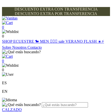
DESCUENTO EXTRA CON TRANSFERENCIA
DESCUENTO EXTRA POR TRANSFERENCIA
0
0
SHOP
ECUESTRE 🐎
MEN 🙋🏽‍♂️
sale
VERANO FLASH ☀️⚡️
Sobre Nosotros
Contacto
0
0
ES
EN
CALZADO