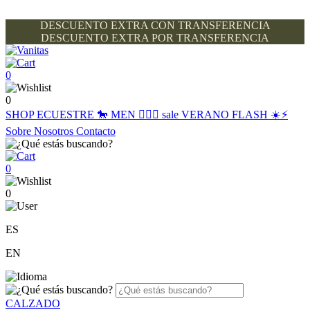
DESCUENTO EXTRA CON TRANSFERENCIA
DESCUENTO EXTRA POR TRANSFERENCIA
0
0
SHOP
ECUESTRE 🐎
MEN 🙋🏽‍♂️
sale
VERANO FLASH ☀️⚡️
Sobre Nosotros
Contacto
0
0
ES
EN
CALZADO