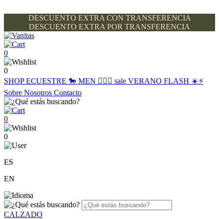
DESCUENTO EXTRA CON TRANSFERENCIA
DESCUENTO EXTRA POR TRANSFERENCIA
0
0
SHOP
ECUESTRE 🐎
MEN 🙋🏽‍♂️
sale
VERANO FLASH ☀️⚡️
Sobre Nosotros
Contacto
0
0
ES
EN
CALZADO