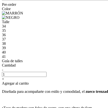
Pre-order
Color
Talle
34
35
36
37
38
39
40
41
Guía de talles
Cantidad
-
+
Agregar al carrito
Diseñada para acompañarte con estilo y comodidad, el
zueco trenza
•Taco de madera con folea de cuero, con una altura de 6cm