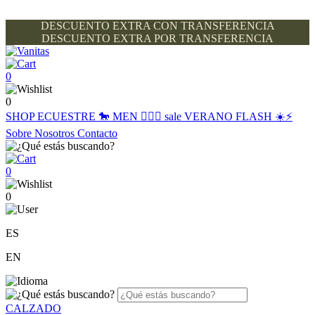
DESCUENTO EXTRA CON TRANSFERENCIA
DESCUENTO EXTRA POR TRANSFERENCIA
0
0
SHOP
ECUESTRE 🐎
MEN 🙋🏽‍♂️
sale
VERANO FLASH ☀️⚡️
Sobre Nosotros
Contacto
0
0
ES
EN
CALZADO