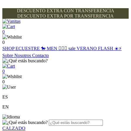
DESCUENTO EXTRA CON TRANSFERENCIA
DESCUENTO EXTRA POR TRANSFERENCIA
0
0
SHOP
ECUESTRE 🐎
MEN 🙋🏽‍♂️
sale
VERANO FLASH ☀️⚡️
Sobre Nosotros
Contacto
0
0
ES
EN
CALZADO