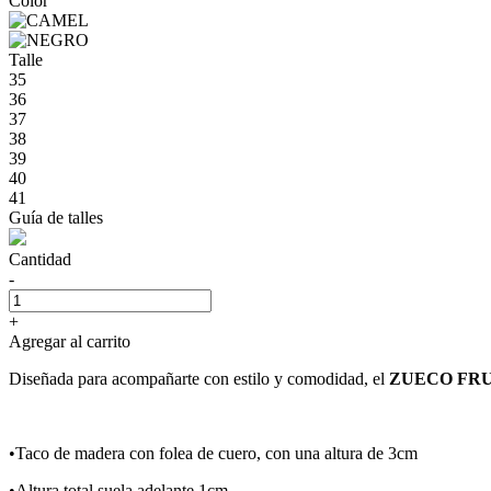
Color
Talle
35
36
37
38
39
40
41
Guía de talles
Cantidad
-
+
Agregar al carrito
Diseñada para acompañarte con estilo y comodidad, el
ZUECO FR
•Taco de madera con folea de cuero, con una altura de 3cm
•Altura total suela adelante 1cm