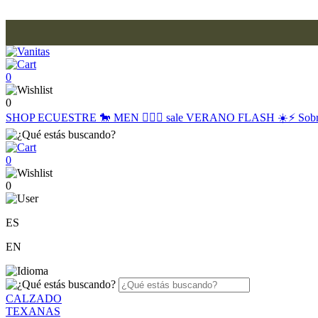
0
0
SHOP
ECUESTRE 🐎
MEN 🙋🏽‍♂️
sale
VERANO FLASH ☀️⚡️
Sob
0
0
ES
EN
CALZADO
TEXANAS