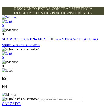
DESCUENTO EXTRA CON TRANSFERENCIA
DESCUENTO EXTRA POR TRANSFERENCIA
0
0
SHOP
ECUESTRE 🐎
MEN 🙋🏽‍♂️
sale
VERANO FLASH ☀️⚡️
Sobre Nosotros
Contacto
0
0
ES
EN
CALZADO