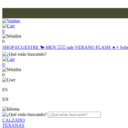
0
0
SHOP
ECUESTRE 🐎
MEN 🙋🏽‍♂️
sale
VERANO FLASH ☀️⚡️
Sob
0
0
ES
EN
CALZADO
TEXANAS