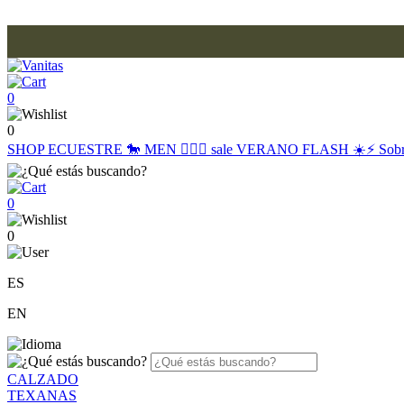
0
0
SHOP
ECUESTRE 🐎
MEN 🙋🏽‍♂️
sale
VERANO FLASH ☀️⚡️
Sob
0
0
ES
EN
CALZADO
TEXANAS