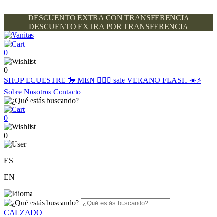
DESCUENTO EXTRA CON TRANSFERENCIA
DESCUENTO EXTRA POR TRANSFERENCIA
0
0
SHOP
ECUESTRE 🐎
MEN 🙋🏽‍♂️
sale
VERANO FLASH ☀️⚡️
Sobre Nosotros
Contacto
0
0
ES
EN
CALZADO