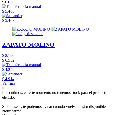
$ 6.656
$ 5.468
$ 5.468
ZAPATO MOLINO
$ 8.190
$ 6.552
$ 4.259
$ 4.914
Ver más
×
Lo sentimos, en este momento no tenemos stock para el producto
elegido.
Si lo deseas, te podemos avisar cuando vuelva a estar disponible
Notificarme