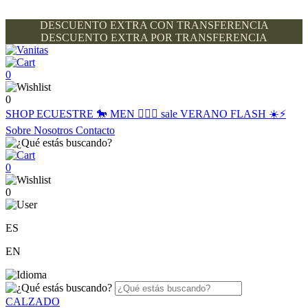
DESCUENTO EXTRA CON TRANSFERENCIA
DESCUENTO EXTRA POR TRANSFERENCIA
0
0
SHOP
ECUESTRE 🐎
MEN 🙋🏽‍♂️
sale
VERANO FLASH ☀️⚡️
Sobre Nosotros
Contacto
0
0
ES
EN
CALZADO