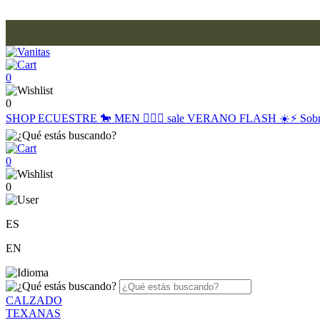
0
0
SHOP
ECUESTRE 🐎
MEN 🙋🏽‍♂️
sale
VERANO FLASH ☀️⚡️
Sob
0
0
ES
EN
CALZADO
TEXANAS