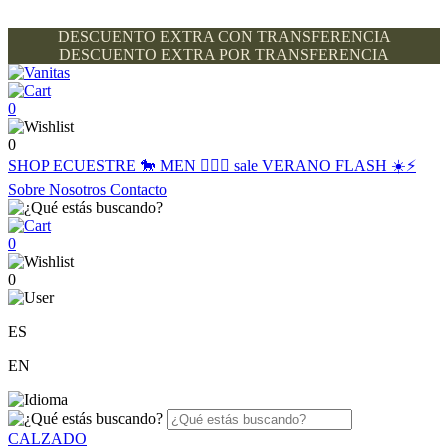
DESCUENTO EXTRA CON TRANSFERENCIA
DESCUENTO EXTRA POR TRANSFERENCIA
0
0
SHOP
ECUESTRE 🐎
MEN 🙋🏽‍♂️
sale
VERANO FLASH ☀️⚡️
Sobre Nosotros
Contacto
0
0
ES
EN
CALZADO