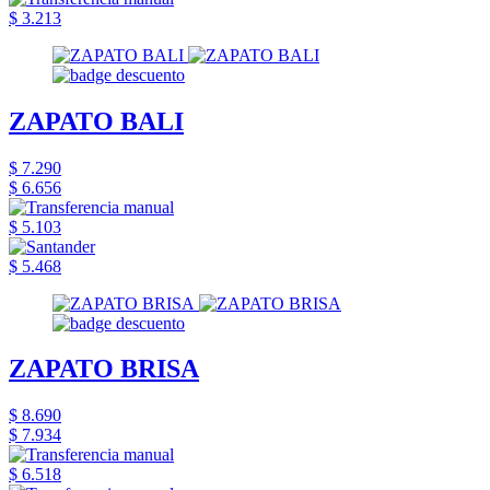
$ 3.213
ZAPATO BALI
$ 7.290
$ 6.656
$ 5.103
$ 5.468
ZAPATO BRISA
$ 8.690
$ 7.934
$ 6.518