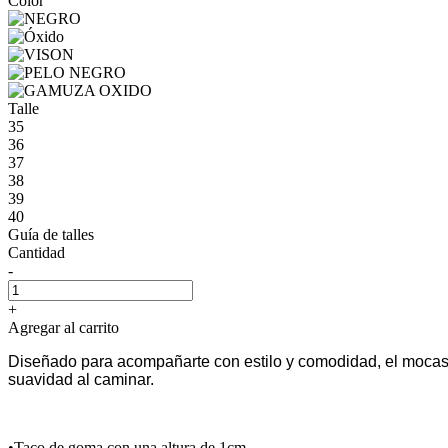
Color
Talle
35
36
37
38
39
40
Guía de talles
Cantidad
-
+
Agregar al carrito
Diseñado para acompañarte con estilo y comodidad, el mocasín
suavidad al caminar.
•Taco de goma con una altura de 1cm.