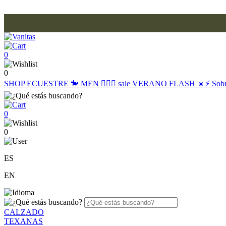
0
0
SHOP
ECUESTRE 🐎
MEN 🙋🏽‍♂️
sale
VERANO FLASH ☀️⚡️
Sob
0
0
ES
EN
CALZADO
TEXANAS