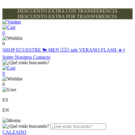
DESCUENTO EXTRA CON TRANSFERENCIA
DESCUENTO EXTRA POR TRANSFERENCIA
0
0
SHOP
ECUESTRE 🐎
MEN 🙋🏽‍♂️
sale
VERANO FLASH ☀️⚡️
Sobre Nosotros
Contacto
0
0
ES
EN
CALZADO