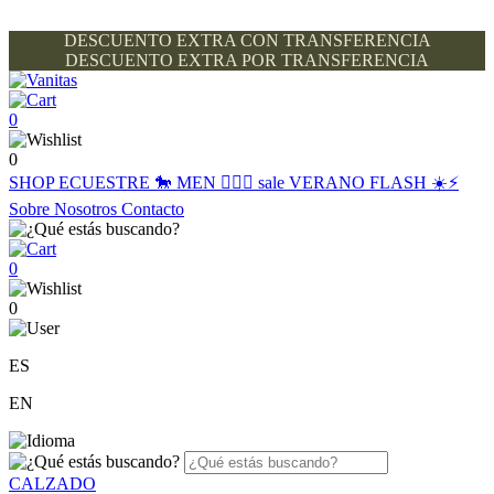
DESCUENTO EXTRA CON TRANSFERENCIA
DESCUENTO EXTRA POR TRANSFERENCIA
0
0
SHOP
ECUESTRE 🐎
MEN 🙋🏽‍♂️
sale
VERANO FLASH ☀️⚡️
Sobre Nosotros
Contacto
0
0
ES
EN
CALZADO