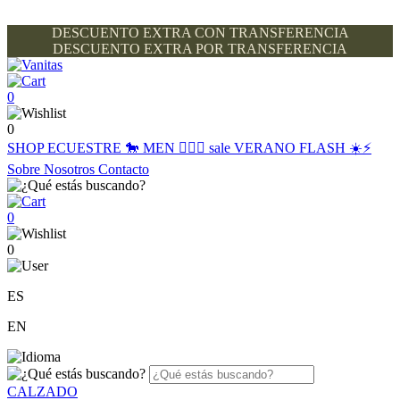
DESCUENTO EXTRA CON TRANSFERENCIA
DESCUENTO EXTRA POR TRANSFERENCIA
0
0
SHOP
ECUESTRE 🐎
MEN 🙋🏽‍♂️
sale
VERANO FLASH ☀️⚡️
Sobre Nosotros
Contacto
0
0
ES
EN
CALZADO